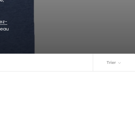
ez-
deau
Trier