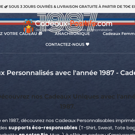
UE 🌿 SOUS 3 JOURS OUVRÉS & LIVRAISON GRATUITE À PARTIR DE 70€ 
Z VOTRE CADEAU 🎁
ANACHRONIQUE
Cadeaux Femm
CONTACTEZ-NOUS 🧡
CONTACTEZ-NOUS 🧡
 Personnalisés avec l'année 1987 - Cad
écouvrez nos Cadeaux Uniques avec l'ann
1987.
e en 1987, découvrez nos Cadeaux Personnalisables imprimés
des
supports éco-responsables
(T-Shirt, Sweat, Tote bag
ochette
en coton Bio
, Mug...) à offrir en cadeau d'anniversair