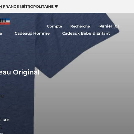
EN FRANCE MÉTROPOLITAINE 🧡
Panier (
0
)
Compte
Recherche
e
Cadeaux Homme
Cadeaux Bébé & Enfant
eau Original
ée
 sur
,
e,