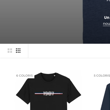
Un
nou
6 COLORIS
5 COLORI