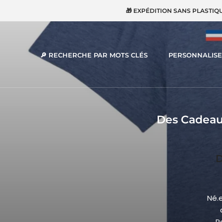
Aller
🎁 EXPÉDITION SANS PLASTIQ
au
contenu
🔎 RECHERCHE PAR MOTS CLÉS
PERSONNALISE
🔎 RECHERCHE PAR MOTS CLÉS
Des Cadeaux
D
Né.
P