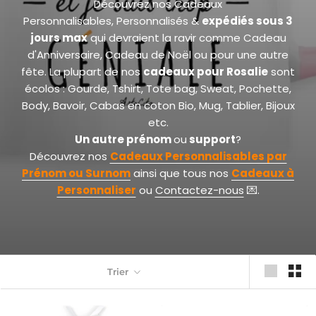
Découvrez nos Cadeaux
Personnalisables, Personnalisés &
expédiés sous 3
jours max
qui devraient la ravir comme Cadeau
d'Anniversaire, Cadeau de Noël ou pour une autre
fête. La plupart de nos
cadeaux pour Rosalie
sont
écolos : Gourde, Tshirt, Tote bag, Sweat, Pochette,
Body, Bavoir, Cabas en coton Bio, Mug, Tablier, Bijoux
etc.
Un autre prénom
ou
support
?
Découvrez nos
Cadeaux Personnalisables par
Prénom
ou Surnom
ainsi que tous nos
Cadeaux à
Personnaliser
ou
Contactez-nous
💌.
Trier