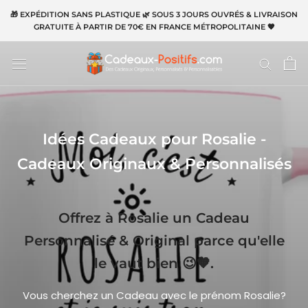
Aller
🎁 EXPÉDITION SANS PLASTIQUE 🌿 SOUS 3 JOURS OUVRÉS & LIVRAISON
au
GRATUITE À PARTIR DE 70€ EN FRANCE MÉTROPOLITAINE 🧡
contenu
Idées Cadeaux pour Rosalie -
Cadeaux Originaux & Personnalisés
Offrez à Rosalie un Cadeau
Personnalisé & Original parce qu'elle
le vaut bien 😉🧡.
Vous cherchez un Cadeau avec le prénom Rosalie?