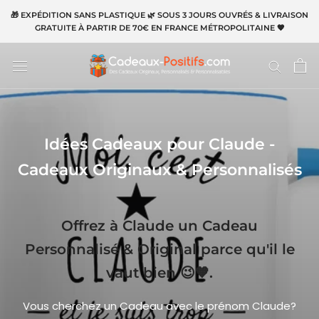
Aller
🎁 EXPÉDITION SANS PLASTIQUE 🌿 SOUS 3 JOURS OUVRÉS & LIVRAISON
au
GRATUITE À PARTIR DE 70€ EN FRANCE MÉTROPOLITAINE 🧡
contenu
Idées Cadeaux pour Claude -
Cadeaux Originaux & Personnalisés
Offrez à Claude un Cadeau
Personnalisé & Original parce qu'il le
vaut bien 😉🧡.
Vous cherchez un Cadeau avec le prénom Claude?