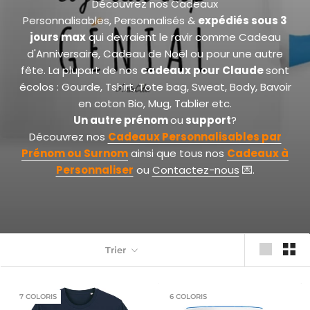
Découvrez nos Cadeaux
Personnalisables, Personnalisés &
expédiés sous 3
jours max
qui devraient le ravir comme Cadeau
d'Anniversaire, Cadeau de Noël ou pour une autre
fête. La plupart de nos
cadeaux pour Claude
sont
écolos : Gourde, Tshirt, Tote bag, Sweat, Body, Bavoir
en coton Bio, Mug, Tablier etc.
Un autre prénom
ou
support
?
Découvrez nos
Cadeaux Personnalisables par
Prénom
ou Surnom
ainsi que tous nos
Cadeaux à
Personnaliser
ou
Contactez-nous
💌.
Trier
7 COLORIS
6 COLORIS