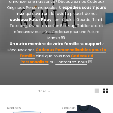
annoncer une naissance? Découvrez nos Cadeaux
Originaux, Personnalisables &
expédiés sous 3 jours
max
qui devraient le ravir. La plupart de nos
cadeaux Futur Papy
sont écolos: Gourde, Tshirt,
Tote bag, Sweat en coton Bio, Mug, Tablier etc. et
découvrez aussi les
Cadeaux pour une Future
Mamie
🥰.
Un autre
membre de votre famille
ou
support
?
Découvrez nos
Cadeaux Personnalisables pour la
Famille
ainsi que tous nos
Cadeaux à
Personnaliser
ou
Contactez-nous
💌.
Trier
6 COLORIS
7 COLORIS