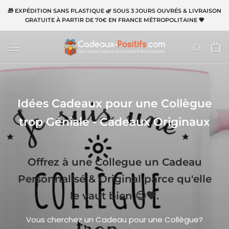
Aller
🎁 EXPÉDITION SANS PLASTIQUE 🌿 SOUS 3 JOURS OUVRÉS & LIVRAISON
au
GRATUITE À PARTIR DE 70€ EN FRANCE MÉTROPOLITAINE 🧡
contenu
Idées Cadeaux pour une Collègue
trop Géniale - Cadeaux Originaux
Offrez à une Collegue un Cadeau
Personnalisé & Original parce qu'elle
le vaut bien 😉🧡.
Vous cherchez un Cadeau pour une Collègue?