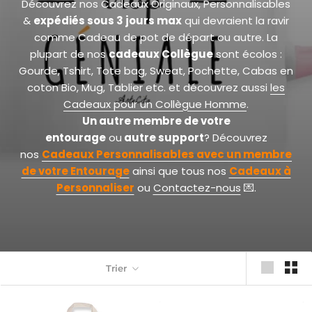
Découvrez nos Cadeaux Originaux, Personnalisables
&
expédiés sous 3 jours max
qui devraient la ravir
comme Cadeau de pot de départ ou autre. La
plupart de nos
cadeaux Collègue
sont écolos :
Gourde, Tshirt, Tote bag, Sweat, Pochette, Cabas en
coton Bio, Mug, Tablier etc. et découvrez aussi
les
Cadeaux pour un Collègue Homme
.
Un autre
membre de votre
entourage
ou
autre
support
?
Découvrez
nos
Cadeaux Personnalisables avec un membre
de votre Entourage
ainsi que tous nos
Cadeaux à
Personnaliser
ou
Contactez-nous
💌.
Trier