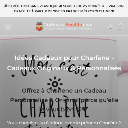
Aller
🎁 EXPÉDITION SANS PLASTIQUE 🌿 SOUS 3 JOURS OUVRÉS & LIVRAISON
au
GRATUITE À PARTIR DE 70€ EN FRANCE MÉTROPOLITAINE 🧡
contenu
Idées Cadeaux pour Charlène -
Cadeaux Originaux & Personnalisés
Offrez à Charlene un Cadeau
Personnalisé & Original parce qu'elle
le vaut bien 😉🧡.
Vous cherchez un Cadeau avec le prénom Charlène?