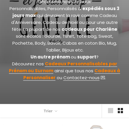
Découvrez nos Cadeaux
Personnalisables, Personnalisés &
expédiés sous 3
jours max
qui devraient la ravir comme Cadeau
d'Anniversaire, Cadeau de Noël ou pour une autre
fête. La plupart de nos
cadeaux pour Charlène
sont écolos : Gourde, Tshirt, Tote bag, Sweat,
Pochette, Body, Bavoir, Cabas en coton Bio, Mug,
Tablier, Bijoux etc.
Un autre prénom
ou
support
?
Découvrez nos
Cadeaux Personnalisables par
Prénom
ou Surnom
ainsi que tous nos
Cadeaux à
Personnaliser
ou
Contactez-nous
💌.
Trier