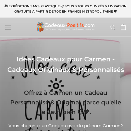
Aller
🎁 EXPÉDITION SANS PLASTIQUE 🌿 SOUS 3 JOURS OUVRÉS & LIVRAISON
au
GRATUITE À PARTIR DE 70€ EN FRANCE MÉTROPOLITAINE 🧡
contenu
Idées Cadeaux pour Carmen -
Cadeaux Originaux & Personnalisés
Offrez à Carmen un Cadeau
Personnalisé & Original parce qu'elle
le vaut bien 😉🧡.
Vous cherchez un Cadeau avec le prénom Carmen?