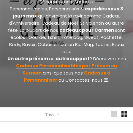
Découvrez nos Cadeaux
Personnalisables, Personnalisés &
expédiés sous 3
jours max
qui devraient la ravir comme Cadeau
d'Anniversaire, Cadeau de Noël, St Valentin ou autre
fête. La plupart de nos
cadeaux pour Carmen
sont
écolos : Gourde, Tshirt, Tote bag, Sweat, Pochette,
Body, Bavoir, Cabas en coton Bio, Mug, Tablier, Bijoux
etc.
Un autre prénom
ou
autre
support
? Découvrez nos
Cadeaux Personnalisables par Prénom ou
Surnom
ainsi que tous nos
Cadeaux à
Personnaliser
ou
Contactez-nous
💌.
Trier