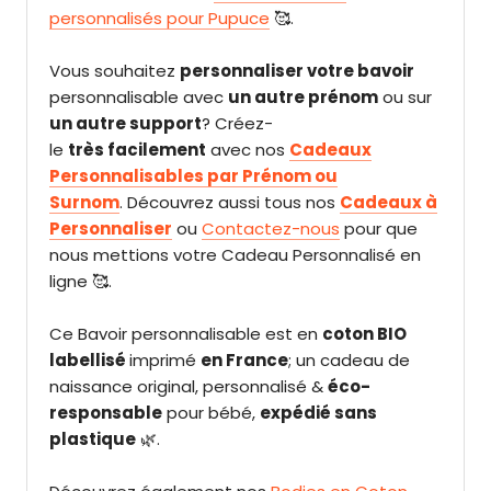
personnalisés pour Pupuce
🥰.
V
ous souhaitez
personnaliser votre bavoir
personnalisable avec
un autre prénom
ou sur
un autre support
? Créez-
le
très facilement
avec nos
Cadeaux
Personnalisables par Prénom ou
Surnom
.
Découvrez aussi tous nos
Cadeaux à
Personnaliser
ou
Contactez-nous
pour que
nous mettions votre Cadeau Personnalisé en
ligne 🥰.
Ce Bavoir personnalisable est en
coton BIO
labellisé
imprimé
en France
; un cadeau de
naissance original, personnalisé
&
éco-
responsable
pour bébé,
expédié sans
plastique
🌿.