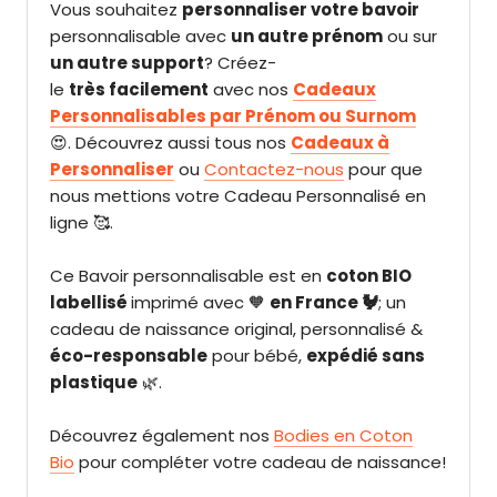
V
ous souhaitez
personnaliser votre bavoir
personnalisable avec
un autre prénom
ou sur
un autre support
? Créez-
le
très facilement
avec nos
Cadeaux
Personnalisables par Prénom ou Surnom
😍.
Découvrez aussi tous nos
Cadeaux à
Personnaliser
ou
Contactez-nous
pour que
nous mettions votre Cadeau Personnalisé en
ligne 🥰.
Ce Bavoir personnalisable est en
coton BIO
labellisé
imprimé avec 🧡
en France 🐓
; un
cadeau de naissance original, personnalisé
&
éco-responsable
pour bébé,
expédié sans
plastique
🌿.
Découvrez également nos
Bodies en Coton
Bio
pour compléter votre cadeau de naissance!