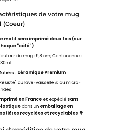
actéristiques de votre mug
l (Coeur)
Le motif sera imprimé deux fois (sur
chaque "côté")
auteur du mug : 9,8 cm; Contenance :
330ml
atière :
céramique Premium
Résiste" au lave-vaisselle & au micro-
ondes
Imprimé en France
et expédié
sans
plastique
dans un
emballage en
matières recyclées et recyclables 🌳
ai d'expédition de votre mug