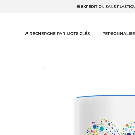
Aller
🎁 EXPÉDITION SANS PLASTIQ
au
contenu
🔎 RECHERCHE PAR MOTS CLÉS
PERSONNALISE
🔎 RECHERCHE PAR MOTS CLÉS