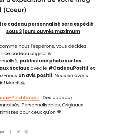
l (Coeur)
tre cadeau
personnalisé sera expédié
sous 3 jours ouvrés maximum
i, comme nous l'espérons, vous décidez
rir ce cadeau original &
onnalisé,
publiez une photo sur les
aux sociaux
avec le
#CadeauPositif
et
sez-nous
un avis positif
. Nous en avons
n! Merci! 🙏
aux-Positifs.com
: Des cadeaux
nnalisés, Personnalisables, Originaux
imistes pour ceux qu'on 🧡.
ger