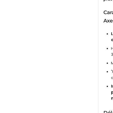
Car
Axe
H
M
"
Dél