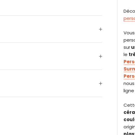
Déco
pers
Vous
pers
sur
u
le
tr
Pers
Sur
Pers
nous
ligne 
Cett
cér
coul
origi
plas