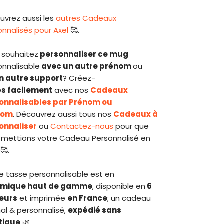
uvrez aussi les
autres Cadeaux
onnalisés pour Axel
🥰.
 souhaitez
personnaliser ce mug
onnalisable
avec un autre prénom
ou
n autre support
? Créez-
ès facilement
avec nos
Cadeaux
onnalisables par Prénom ou
nom
. Découvrez aussi tous nos
Cadeaux à
onnaliser
ou
Contactez-nous
pour que
 mettions votre Cadeau Personnalisé en
🥰.
e tasse personnalisable est en
amique haut de gamme
, disponible en
6
eurs
et imprimée
en France
; un cadeau
nal & personnalisé,
expédié sans
tique
🌿.