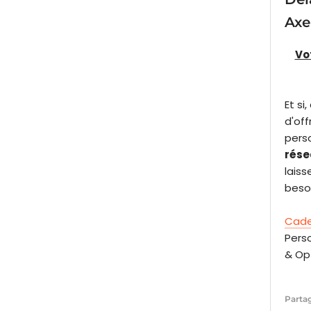
Axe
Vo
Et s
d'off
pers
rése
lais
besoi
Cade
Perso
& Opt
Parta