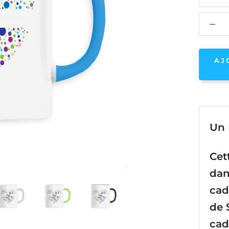
AJ
Un 
Cet
dan
cad
de 
cad