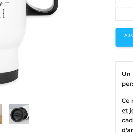
AJ
Un 
per
Ce
et 
cad
d'a