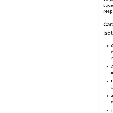
cade
resp
Car
iso
p
p
A
p