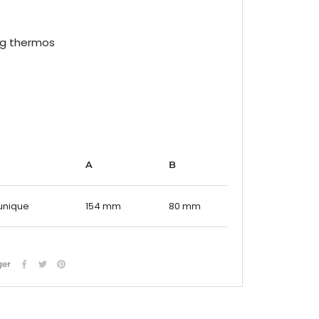
A
B
 unique
154 mm
80 mm
ger