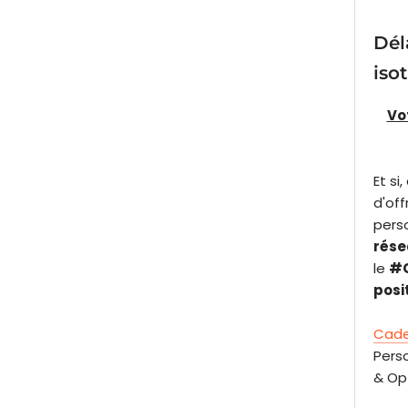
Dél
iso
Vo
Et s
d'off
pers
rése
le
#C
posit
Cade
Perso
& Opt