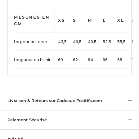
MESURES EN
XS
S
M
L
XL
2X
CM
Largeur au torse
43,5
46,5
49,5
52,5
55,5
58,
Longueur du t-shirt
60
62
64
66
68
70
Livraison & Retours sur Cadeaux-Positifs.com
Paiement Sécurisé
Avis
(0)