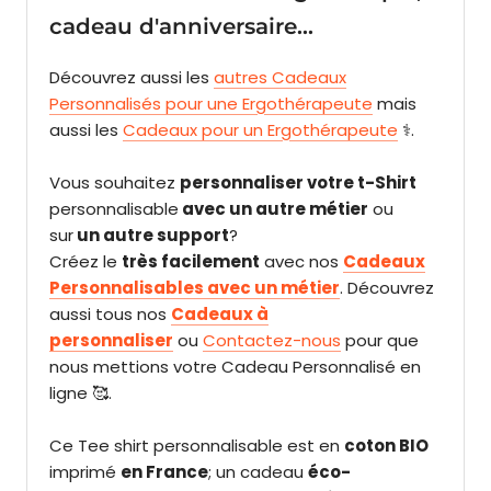
cadeau d'anniversaire...
Découvrez aussi les
autres Cadeaux
Personnalisés pour une Ergothérapeute
mais
aussi les
Cadeaux pour un Ergothérapeute
⚕️.
V
ous souhaitez
personnaliser votre t-Shirt
personnalisable
avec un autre métier
ou
sur
un autre support
?
Créez le
très facilement
avec nos
Cadeaux
Personnalisables avec un métier
. Découvrez
aussi tous nos
Cadeaux à
personnaliser
o
u
Contactez-nous
pour que
nous mettions votre Cadeau Personnalisé en
ligne 🥰.
Ce Tee shirt personnalisable est en
coton BIO
imprimé
en France
;
un cadeau
éco-