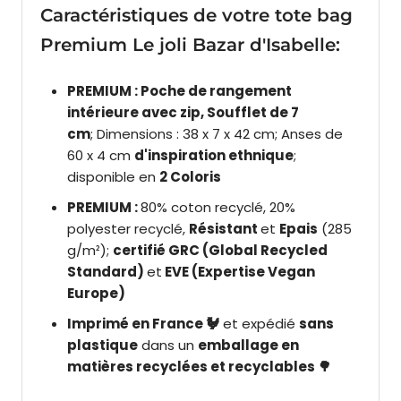
Caractéristiques de votre tote bag
Premium Le joli Bazar d'Isabelle:
PREMIUM : Poche de rangement
intérieure avec zip, Soufflet de 7
cm
; Dimensions : 38 x 7 x 42 cm; Anses de
60 x 4 cm
d'inspiration ethnique
;
disponible en
2 Coloris
PREMIUM :
80% coton recyclé, 20%
polyester recyclé,
Résistant
et
Epais
(285
g/m²);
certifié GRC (Global Recycled
Standard)
et
EVE (Expertise Vegan
Europe)
Imprimé en France 🐓
et expédié
sans
plastique
dans un
emballage en
matières recyclées et recyclables 🌳