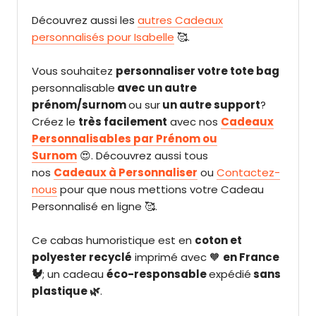
Découvrez aussi les
autres Cadeaux
personnalisés pour Isabelle
🥰.
V
ous souhaitez
personnaliser votre tote bag
personnalisable
avec un autre
prénom/surnom
ou
sur
un autre support
?
Créez
le
très facilement
avec nos
Cadeaux
Personnalisables par Prénom ou
Surnom
😍.
Découvrez aussi tous
nos
Cadeaux à Personnaliser
ou
Contactez-
nous
pour que nous mettions votre Cadeau
Personnalisé en ligne 🥰.
Ce cabas humoristique est en
coton et
polyester recyclé
imprimé avec 🧡
en France
🐓
; un cadeau
éco-responsable
expédié
sans
plastique 🌿
.